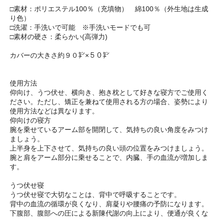
□素材：ポリエステル100％（充填物） 綿100％（外生地は生成
り色）
□洗濯：手洗いで可能 ※手洗いモードでも可
□素材の硬さ：柔らかい(高弾力)
カバーの大きさ約９０㌢×５０㌢
使用方法
仰向け、うつ伏せ、横向き、抱き枕として好きな寝方でご使用く
ださい。ただし、矯正を兼ねて使用される方の場合、姿勢により
使用方法などは異なります。
仰向けの寝方
腕を乗せているアーム部を開閉して、気持ちの良い角度をみつけ
ましょう。
上半身を上下させて、気持ちの良い頭の位置をみつけましょう。
腕と肩をアーム部分に乗せることで、内臓、手の血流が増加しま
す。
うつ伏せ寝
うつ伏せ寝で大切なことは、背中で呼吸することです。
背中の血流の循環が良くなり、肩凝りや腰痛の予防になります。
下腹部、腹部への圧による新陳代謝の向上により、便通が良くな