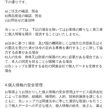
下の通りです。
a)ご注文の確認、照会
b)商品発送の確認、照会
c)お問合せの返信時
当ショップでは、下記の場合を除いてはお客様の断りなく第三者
に個人情報を開示・提供することはいたしません。
a)法令に基づく場合、及び国の機関若しくは地方公共団体又はそ
の委託を受けた者が法令の定める事務を遂行することに対して協
力する必要がある場合
b)人の生命、身体又は財産の保護のために必要がある場合であっ
て、本人の同意を得ることが困難である場合
c)当ショップを運営する会社の関連会社で個人データを交換する
場合
4.個人情報の安全管理
お客様よりお預かりした個人情報の安全管理はサービス提供会社
によって合理的、組織的、物理的、人的、技術的施策を講じると
ともに、当ショップでは関連法令に準じた適切な取扱いを行うこ
とで個人データへの不正な侵入、個人情報の紛失、改ざん、漏え