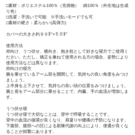
□素材：ポリエステル100％（充填物） 綿100％（外生地は生成
り色）
□洗濯：手洗いで可能 ※手洗いモードでも可
□素材の硬さ：柔らかい(高弾力)
カバーの大きさ約９０㌢×５０㌢
使用方法
仰向け、うつ伏せ、横向き、抱き枕として好きな寝方でご使用く
ださい。ただし、矯正を兼ねて使用される方の場合、姿勢により
使用方法などは異なります。
仰向けの寝方
腕を乗せているアーム部を開閉して、気持ちの良い角度をみつけ
ましょう。
上半身を上下させて、気持ちの良い頭の位置をみつけましょう。
腕と肩をアーム部分に乗せることで、内臓、手の血流が増加しま
す。
うつ伏せ寝
うつ伏せ寝で大切なことは、背中で呼吸することです。
背中の血流の循環が良くなり、肩凝りや腰痛の予防になります。
下腹部、腹部への圧による新陳代謝の向上により、便通が良くな
ることが頻繁にあります。